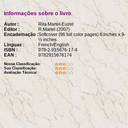
Informações sobre o livro
Autor :
Rita Martel-Euzet
Editor :
R.Martel (2007)
Encadernação :
Softcover (96 full color pages) 6 inches x 9-
½ inches
Línguas :
French/English
ISBN :
978-2-915676-17-4
EAN :
9782915676174
Nossa Classificação:
Sua Classificação:
Avaliação Técnica: