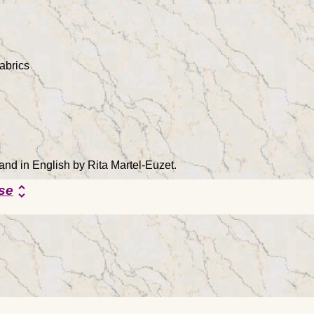
fabrics
 and in English by Rita Martel-Euzet.
se
unfold_more