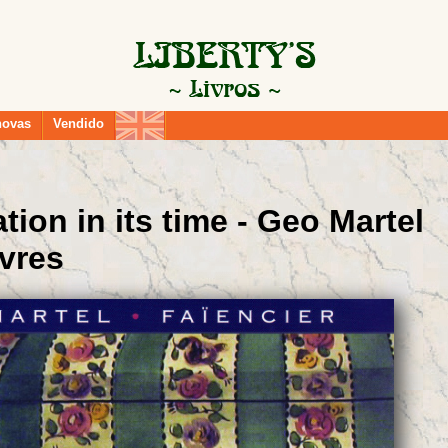
novas
Vendido
ion in its time - Geo Martel
svres