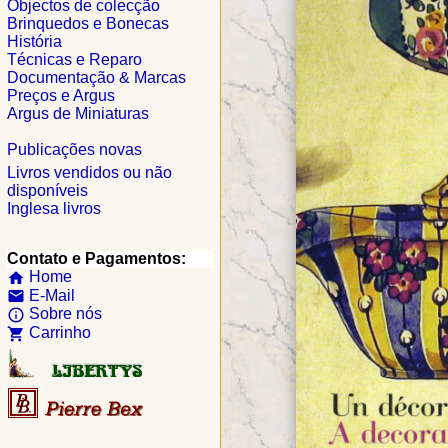
Objectos de colecção
Brinquedos e Bonecas
História
Técnicas e Reparo
Documentação & Marcas
Preços e Argus
Argus de Miniaturas
Publicações novas
Livros vendidos ou não
disponíveis
Inglesa livros
Contato e Pagamentos:
Home
home
E-Mail
email
Sobre nós
info_outline
Carrinho
shopping_cart