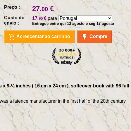
Preço :
27
€
.00
Custo do
17
€
para
.90
envio :
Entregue entre qui 13 agosto e seg 17 agosto
add_shopping_cart
flash_on
Acrescentar ao carrinho
Compre
s x 9-½ inches ( 16 cm x 24 cm ), softcover book with 96 full
s a faience manufacturer in the first half of the 20th century