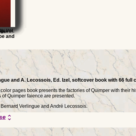
ware
in,
0)
n 18th
ets
), Vol.
ope and
gue and A. Lecossois, Ed. Izel, softcover book with 66 full 
 color pages book presents the factories of Quimper with their hi
 of Quimper faience are presented.
y Bernard Verlingue and André Lecossois.
se
unfold_more