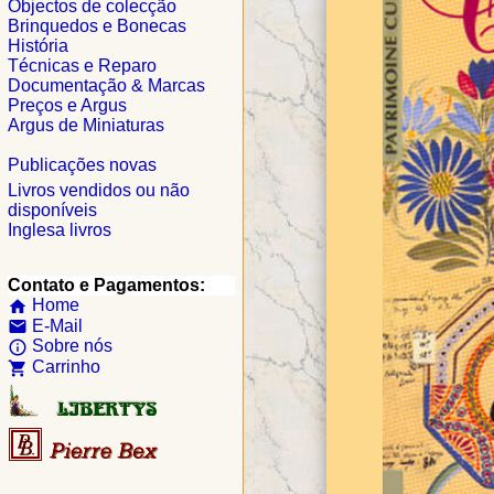
Objectos de colecção
Brinquedos e Bonecas
História
Técnicas e Reparo
Documentação & Marcas
Preços e Argus
Argus de Miniaturas
Publicações novas
Livros vendidos ou não
disponíveis
Inglesa livros
Contato e Pagamentos:
Home
home
E-Mail
email
Sobre nós
info_outline
Carrinho
shopping_cart