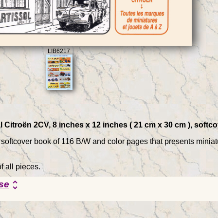
LIB6217
l Citroën 2CV, 8 inches x 12 inches ( 21 cm x 30 cm ), soft
 a softcover book of 116 B/W and color pages that presents mini
f all pieces.
se
unfold_more