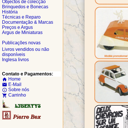
Objectos de colecção
Brinquedos e Bonecas
História
Técnicas e Reparo
Documentação & Marcas
Preços e Argus
Argus de Miniaturas
Publicações novas
Livros vendidos ou não
disponíveis
Inglesa livros
Contato e Pagamentos:
Home
home
E-Mail
email
Sobre nós
info_outline
Carrinho
shopping_cart