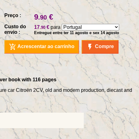
Preço :
9
€
.90
Custo do
17
€
para
.90
envio :
Entregue entre ter 11 agosto e sex 14 agosto
add_shopping_cart
flash_on
Acrescentar ao carrinho
Compre
cover book with 116 pages
ature car Citroën 2CV, old and modern production, diecast and