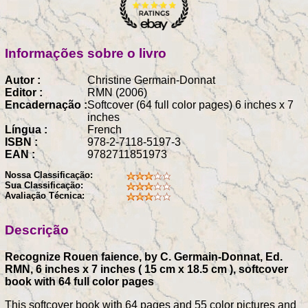
Informações sobre o livro
Autor :
Christine Germain-Donnat
Editor :
RMN (2006)
Encadernação :
Softcover (64 full color pages) 6 inches x 7
inches
Língua :
French
ISBN :
978-2-7118-5197-3
EAN :
9782711851973
Nossa Classificação:
Sua Classificação:
Avaliação Técnica:
Descrição
Recognize Rouen faience, by C. Germain-Donnat, Ed.
RMN, 6 inches x 7 inches ( 15 cm x 18.5 cm ), softcover
book with 64 full color pages
This softcover book with 64 pages and 55 color pictures and