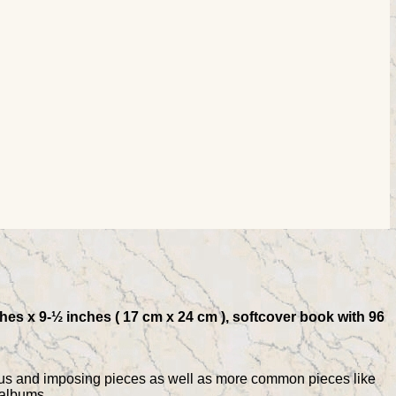
es x 9-½ inches ( 17 cm x 24 cm ), softcover book with 96
ous and imposing pieces as well as more common pieces like
albums...