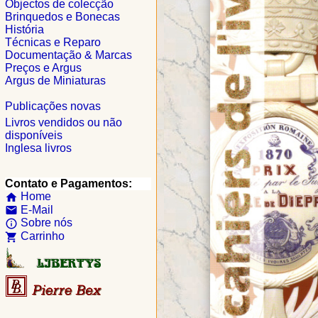
Objectos de colecção
Brinquedos e Bonecas
História
Técnicas e Reparo
Documentação & Marcas
Preços e Argus
Argus de Miniaturas
Publicações novas
Livros vendidos ou não
disponíveis
Inglesa livros
Contato e Pagamentos:
Home
home
E-Mail
email
Sobre nós
info_outline
Carrinho
shopping_cart