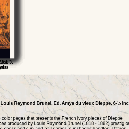
 :
t the
ol. 3,
ris
yers
 Louis Raymond Brunel, Ed. Amys du vieux Dieppe, 6-½ inch
6 color pages that presents the French ivory pieces of Dieppe
eces produced by Louis Raymond Brunel (1818 - 1882) prestigi
fix, chess and cup-and-ball games, sunshades handles, statues, 