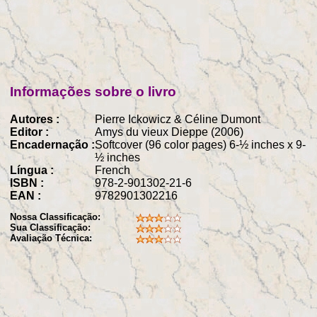
Informações sobre o livro
Autores :
Pierre Ickowicz & Céline Dumont
Editor :
Amys du vieux Dieppe (2006)
Encadernação :
Softcover (96 color pages) 6-½ inches x 9-
½ inches
Língua :
French
ISBN :
978-2-901302-21-6
EAN :
9782901302216
Nossa Classificação:
Sua Classificação:
Avaliação Técnica: