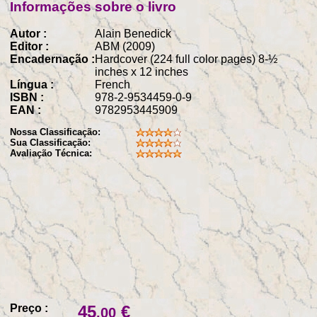
Informações sobre o livro
Autor :
Alain Benedick
Editor :
ABM (2009)
Encadernação :
Hardcover (224 full color pages) 8-½
inches x 12 inches
Língua :
French
ISBN :
978-2-9534459-0-9
EAN :
9782953445909
Nossa Classificação:
Sua Classificação:
Avaliação Técnica:
Preço :
45
€
.00