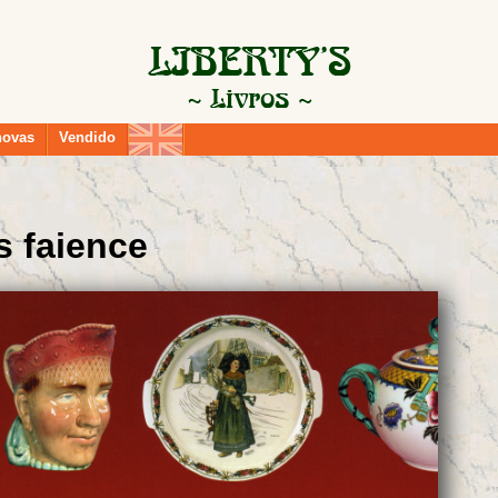
novas
Vendido
 faience