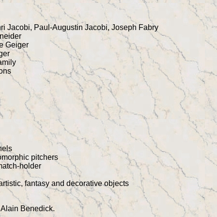
ri Jacobi, Paul-Augustin Jacobi, Joseph Fabry
neider
e Geiger
ger
amily
ions
nels
morphic pitchers
 match-holder
rtistic, fantasy and decorative objects
 Alain Benedick.