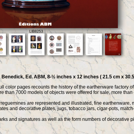
LIB8253
 Benedick, Ed. ABM, 8-½ inches x 12 inches ( 21.5 cm x 30.5
ll color pages recounts the history of the earthenware factory 
e than 7000 models of objects were offered for sale, more than 
rreguemines are represented and illustrated, fine earthenware, m
ates and decorative plates, jugs, tobacco jars, cigar-pots, match-
rks and signatures as well as the form numbers of decorative p