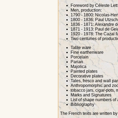
Foreword by Céleste Lett
Men, production:
1790 - 1800: Nicolas-Hen
1800 - 1836: Paul Utzsch
1836 - 1871: Alexandre d
1871 - 1913: Paul de Gei
1920 - 1978: The Cazal f
Two centuries of product
Table ware
Fine earthenware
Porcelain
Parian
Majolica
Painted plates
Decorative plates
Tales, fresco and wall pa
Anthropomorphic and zoo
tobacco jars, cigar-pots,
Marks and Signatures
List of shape numbers of a
Bibliography
The French texts are written by