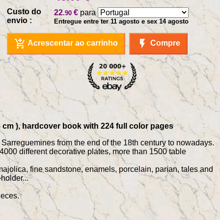
Custo do
22
€
para
.90
envio :
Entregue entre ter 11 agosto e sex 14 agosto
add_shopping_cart
flash_on
Acrescentar ao carrinho
Compre
 cm ), hardcover book with 224 full color pages
of Sarreguemines from the end of the 18th century to nowadays.
4000 different decorative plates, more than 1500 table
ajolica, fine sandstone, enamels, porcelain, parian, tales and
holder...
ieces.