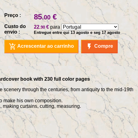
Preço :
85
€
.00
Custo do
22
€
para
.90
envio :
Entregue entre qui 13 agosto e seg 17 agosto
add_shopping_cart
flash_on
Acrescentar ao carrinho
Compre
ardcover book with 230 full color pages
e scenery through the centuries, from antiquity to the mid-19th
to make his own composition.
, making curtains, cutting, measuring.