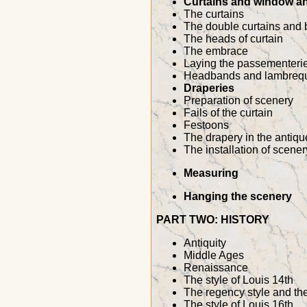
Curtains and window an
The curtains
The double curtains and 
The heads of curtain
The embrace
Laying the passementeri
Headbands and lambreq
Draperies
Preparation of scenery
Fails of the curtain
Festoons
The drapery in the antiqu
The installation of scener
Measuring
Hanging the scenery
PART TWO: HISTORY
Antiquity
Middle Ages
Renaissance
The style of Louis 14th
The regency style and the
The style of Louis 16th