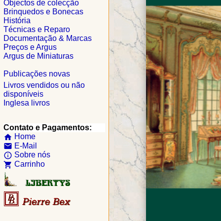
Objectos de colecção
Brinquedos e Bonecas
História
Técnicas e Reparo
Documentação & Marcas
Preços e Argus
Argus de Miniaturas
Publicações novas
Livros vendidos ou não
disponíveis
Inglesa livros
Contato e Pagamentos:
Home
home
E-Mail
email
Sobre nós
info_outline
Carrinho
shopping_cart