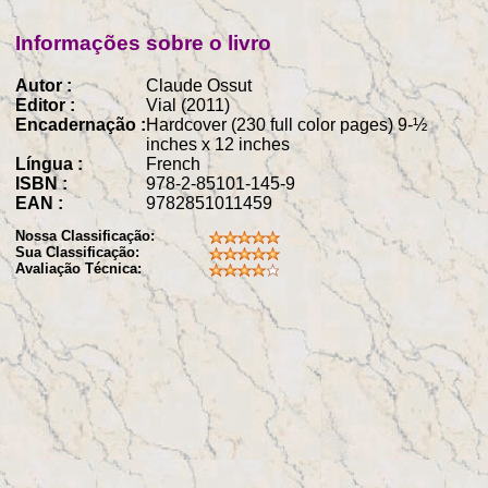
Informações sobre o livro
Autor :
Claude Ossut
Editor :
Vial (2011)
Encadernação :
Hardcover (230 full color pages) 9-½
inches x 12 inches
Língua :
French
ISBN :
978-2-85101-145-9
EAN :
9782851011459
Nossa Classificação:
Sua Classificação:
Avaliação Técnica: