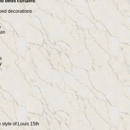
d beds curtains
bed decorations
e
uin
e
y
 style of Louis 15th