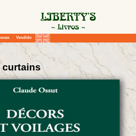
novas
Vendido
curtains