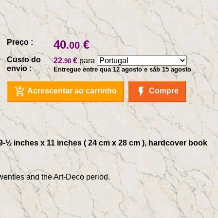
Preço :
40
€
.00
Custo do
22
€
para
.90
envio :
Entregue entre qua 12 agosto e sáb 15 agosto
add_shopping_cart
flash_on
Acrescentar ao carrinho
Compre
-½ inches x 11 inches ( 24 cm x 28 cm ), hardcover book
wenties and the Art-Deco period.