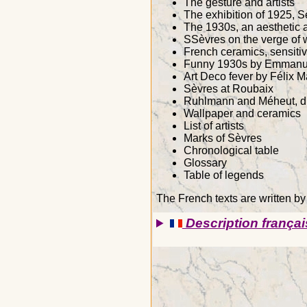
The gesture and artists
The exhibition of 1925, Sè
The 1930s, an aesthetic
SSèvres on the verge of 
French ceramics, sensitiv
Funny 1930s by Emmanu
Art Deco fever by Félix M
Sèvres at Roubaix
Ruhlmann and Méheut, di
Wallpaper and ceramics
List of artists
Marks of Sèvres
Chronological table
Glossary
Table of legends
The French texts are written 
Description françai