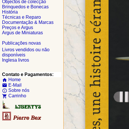
Objectos de colecção
Brinquedos e Bonecas
História
Técnicas e Reparo
Documentação & Marcas
Preços e Argus
Argus de Miniaturas
Publicações novas
Livros vendidos ou não
disponíveis
Inglesa livros
Contato e Pagamentos:
Home
home
E-Mail
email
Sobre nós
info_outline
Carrinho
shopping_cart