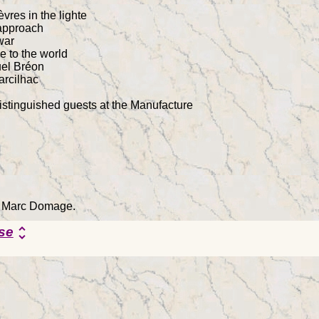
vres in the lighte
 approach
war
e to the world
el Bréon
arcilhac
stinguished guests at the Manufacture
by Marc Domage.
se
unfold_more