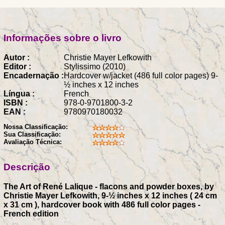
Informações sobre o livro
Autor :
Christie Mayer Lefkowith
Editor :
Stylissimo (2010)
Encadernação :
Hardcover w/jacket (486 full color pages) 9-
½ inches x 12 inches
Língua :
French
ISBN :
978-0-9701800-3-2
EAN :
9780970180032
Nossa Classificação:
Sua Classificação:
Avaliação Técnica:
Descrição
The Art of René Lalique - flacons and powder boxes, by
Christie Mayer Lefkowith, 9-½ inches x 12 inches ( 24 cm
x 31 cm ), hardcover book with 486 full color pages -
French edition